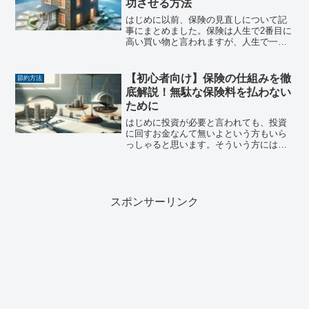
功させる方法
はじめに以前、保険の見直しについて記
事にまとめました。保険は人生で2番目に
高い買い物と言われますが、人生で一番
高い買い物はやはり「家」でしょう。
「家」は人生最大の買い物と言われるよ
うに、その選択は私たちの人生に大きな
【初心者向け】保険の仕組みを徹
節約方法
影響を与えます。 賃貸と...
底解説！無駄な保険料を払わない
ために
はじめに投資が必要と言われても、投資
に回すお金なんて無いよという方もいら
っしゃると思います。そういう方にはぜ
ひ「保険の見直し」を行っていただきた
いと思います。保険の加入状況によって
は、かなり大きな効果が得られますの
で、ぜひご自分やご家族の保...
スポンサーリンク