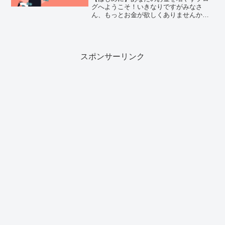
グへようこそ！いきなりですがみなさ
ん、もっとお金が欲しくありませんか？
みんな欲しいですよね（笑）。ただ、一
生懸命働いているのに、なかなかお金が
貯まらない…そんな悩みを抱えている方
はいませんか？お金があって...
スポンサーリンク