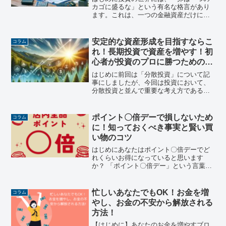
カゴに盛るな」という有名な格言があり
ます。これは、一つの金融資産だけに投
資するのは危険という意味です。例え
ば、全財産をある一つの株に投資した場
合、その株の価値が暴落してしまうと、
安定的な資産形成を目指すならこ
コラム
投資したお金をほとんど失っ...
れ！長期投資で資産を増やす！初
心者が投資のプロに勝つための方
法
はじめに前回は「分散投資」について記
事にしましたが、今回は投資において、
分散投資と並んで重要な考え方である
「長期投資」についてまとめました。あ
る意味、分散投資以上に投資のリターン
に直結するところです。投資の世界で
ポイント〇倍デーで損しないため
コラム
我々個人投資家がプロ（機関投...
に！知っておくべき事実と賢い買
い物のコツ
はじめにあなたはポイント〇倍デーでど
れくらいお得になっていると思います
か？ 「ポイント〇倍デー」という言葉に
惹かれ、ついつい買い物に行ってしまう
方も多いのではないでしょうか。しか
し、本当に「お得」と言えるのでしょう
忙しいあなたでもOK！お金を増
コラム
か？今回は、ポイント〇倍デ...
やし、お金の不安から解放される
方法！
【はじめに】あなたのお金を増やすブロ