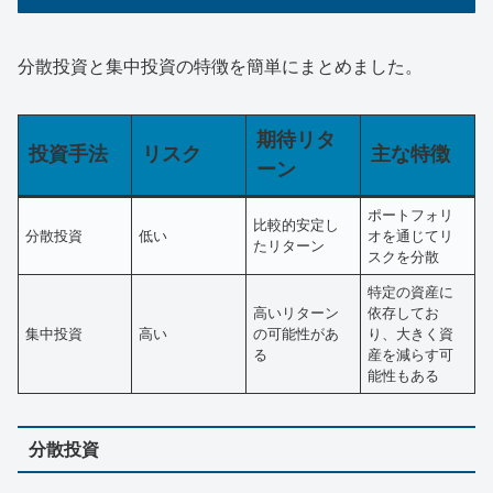
分散投資と集中投資の特徴を簡単にまとめました。
期待リタ
投資手法
リスク
主な特徴
ーン
ポートフォリ
比較的安定し
分散投資
低い
オを通じてリ
たリターン
スクを分散
特定の資産に
高いリターン
依存してお
集中投資
高い
の可能性があ
り、大きく資
る
産を減らす可
能性もある
分散投資