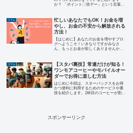
か？ 「ポイント〇倍デー」という言葉に
惹かれ、ついつい買い物に行ってしまう
方も多いのではないでしょうか。しか
し、本当に「お得」と言えるのでしょう
忙しいあなたでもOK！お金を増
コラム
か？今回は、ポイント〇倍デ...
やし、お金の不安から解放される
方法！
【はじめに】あなたのお金を増やすブロ
グへようこそ！いきなりですがみなさ
ん、もっとお金が欲しくありませんか？
みんな欲しいですよね（笑）。ただ、一
生懸命働いているのに、なかなかお金が
貯まらない…そんな悩みを抱えている方
【スタバ裏技】常連だけが知る！
コラム
はいませんか？お金があって...
ワンモアコーヒーやモバイルオー
ダーでお得に楽しむ方法
はじめに今回は、スターバックスをお得
かつ便利に利用するためのサービスや裏
技を紹介します。2杯目のコーヒーが割引
になる「ワンモアコーヒー」、ポイント
が貯まる「スターバックスリワード」、
お得なチャージ方法、待ち時間短縮の
「モバイルオーダー」など...
スポンサーリンク