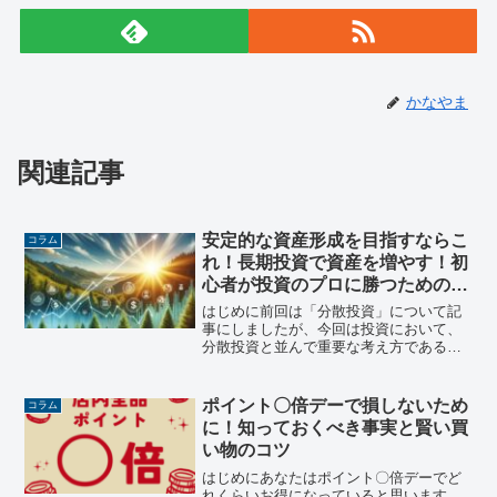
かなやま
関連記事
安定的な資産形成を目指すならこ
コラム
れ！長期投資で資産を増やす！初
心者が投資のプロに勝つための方
法
はじめに前回は「分散投資」について記
事にしましたが、今回は投資において、
分散投資と並んで重要な考え方である
「長期投資」についてまとめました。あ
る意味、分散投資以上に投資のリターン
に直結するところです。投資の世界で
ポイント〇倍デーで損しないため
コラム
我々個人投資家がプロ（機関投...
に！知っておくべき事実と賢い買
い物のコツ
はじめにあなたはポイント〇倍デーでど
れくらいお得になっていると思います