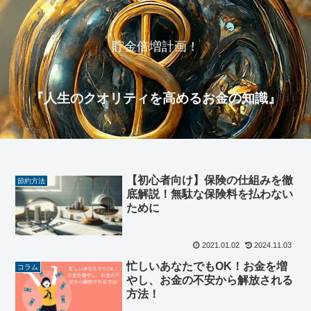
貯金倍増計画！
『人生のクオリティを高めるお金の知識』
【初心者向け】保険の仕組みを徹
節約方法
底解説！無駄な保険料を払わない
ために
2021.01.02
2024.11.03
忙しいあなたでもOK！お金を増
コラム
やし、お金の不安から解放される
方法！